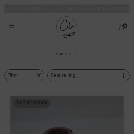
 LIGHT UP YOUR LIFE! |
FRETE GRÁTIS A PARTIR DE R$ 199,00 | PAR
0
Home
>
>
Filter
OUT OF STOCK