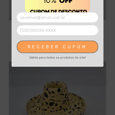
Castiçal base reta- Turmalina Negra
$28.50 USD
RECEBER CUPOM
Válido para todos os produtos do site!