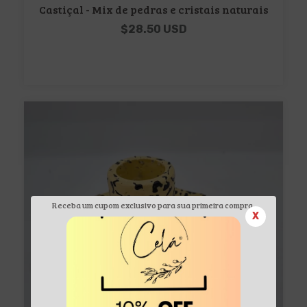
Castiçal - Mix de pedras e cristais naturais
$28.50 USD
Receba um cupom exclusivo para sua primeira compra.
X