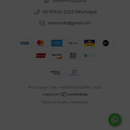
5545999202203
45 99920-2203 (WhatsApp)
celacandle@gmail.com
© Copyright Celá - 46050903000188 - 2026
Todos os direitos reservados.