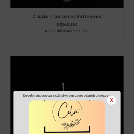
O susto - fantasma Halloween
R$54,00
4
x de
R$13,50
sem juros
Receba um cupom exclusivo para sua primeira compra.
X