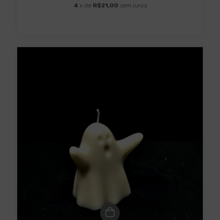
4
x de
R$21,00
sem juros