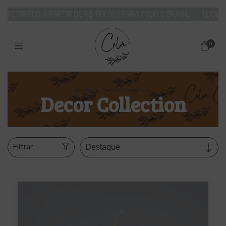
PARTIR DE R$ 199,00 | PARA TODO O BRASIL
| LIGHT UP YOUR LIFE! |
0
Início
>
Decor Collection
Decor Collection
Filtrar