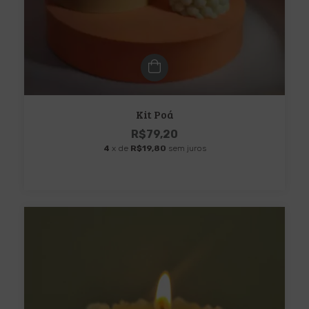
Kit Poá
R$79,20
4
x de
R$19,80
sem juros