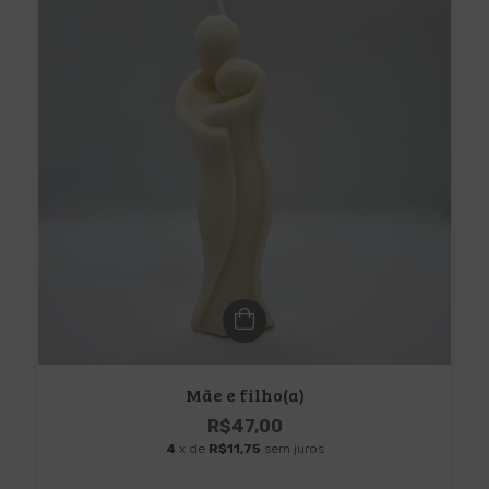
Mãe e filho(a)
R$47,00
4
x de
R$11,75
sem juros