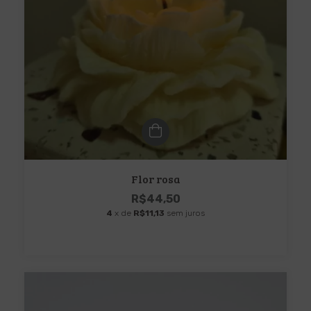
Flor rosa
R$44,50
4
x de
R$11,13
sem juros