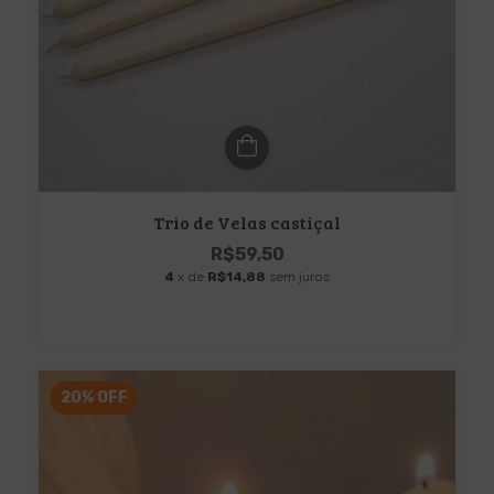
Trio de Velas castiçal
R$59,50
4
x de
R$14,88
sem juros
20
%
OFF