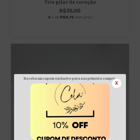
Trio pilar de coração
R$35,00
4
x de
R$8,75
sem juros
Receba um cupom exclusivo para sua primeira compra.
X